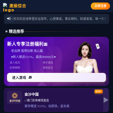
澳娱综合
立即注册
📢
个充满热血与欢乐的足球季里好运常伴，心想事成，事业顺利、财源滚滚，每一天都充
⭐ 精选推荐
新人专享注册福利🎀
老品牌 值得信赖 放心赢
♥️新人赠送100%，最高18888元♥️
·
真人视讯
·
电子游戏
·
体育投注
·
彩票棋牌
·
电竞投注
·
捕鱼娱乐
进入游戏
🎁
VIP
金沙中国
▶
✅澳门实体赌场直连
首存赠送 100%，出款快，返水高