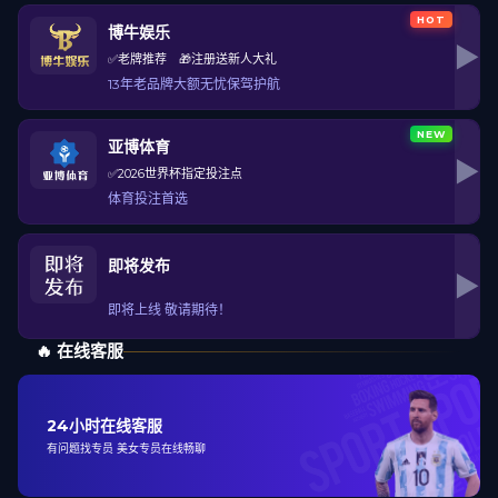
HOT
博牛娱乐
▶
✅老牌推荐 
🎁注册送新人大礼
13年老品牌大额无忧保驾护航
NEW
亚博体育
▶
✅2026世界杯指定投注点
体育投注首选
即将发布
▶
即将上线 敬请期待！
🔥 在线客服
24小时在线客服
有问题找专员 美女专员在线畅聊